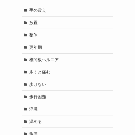
手の震え
放置
整体
更年期
椎間板ヘルニア
歩くと痛む
歩けない
歩行困難
浮腫
温める
激痛